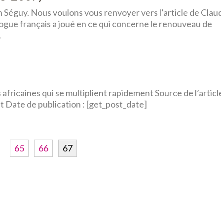
 Séguy. Nous voulons vous renvoyer vers l’article de Clau
ologue français a joué en ce qui concerne le renouveau de
.
 africaines qui se multiplient rapidement Source de l’articl
nt Date de publication : [get_post_date]
…
65
66
67