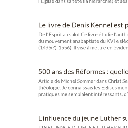
l’Église dans sa tête (la hiérarchie) et se
Le livre de Denis Kennel est 
De l’Esprit au salut Ce livre étudie l’an
du mouvement anabaptiste du XVI e sièc
(1495(?)-1556). Il vise à mettre en évidenc
500 ans des Réformes : quelle
Article de Michel Sommer dans Christ Seu
théologie. Je connaissais les Eglises me
pratiques me semblaient intéressants, d’
L’influence du jeune Luther s
L’INFLUENCE DU JEUNE LUTHER SUR..