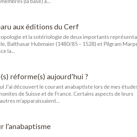
s membres (la base) a...
paru aux éditions du Cerf
thropologie et la sotériologie de deux importants représent
le, Balthasar Hubmaier (1480/85 – 1528) et Pilgram Marp
e la...
(s) réforme(s) aujourd’hui ?
l J’ai découvert le courant anabaptiste lors de mes étude
nnonites de Suisse et de France. Certains aspects de leurs
autres m’apparaissaient...
ur l’anabaptisme
.