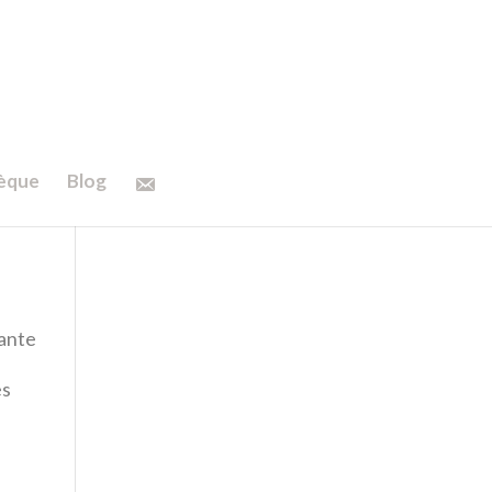
hèque
Blog
tante
es