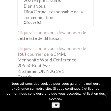
2021 et par la suite.
Bien à vous,
Elina Ciptadi, responsable de la
communication
Cliquez ici
Cliquez ici pour vous désabonner
de
cette liste de diffusion.
Cliquez ici pour vous désabonner de
tout
courrier
de la CMM.
Mennonite World Conference
206-50 Kent Ave
Kitchener, ON N2G 3R1
Canada
Nous utilisons des cookies pour vous garantir la meilleure
expérience sur notre site. Si vous continuez à utiliser ce
dernier, nous considérerons que vous acceptez l'utilisation des
cookies.
Ok