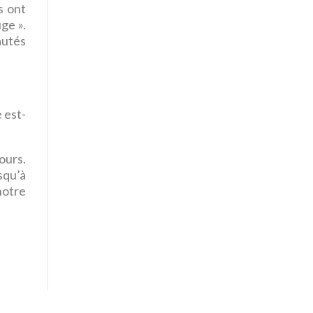
s ont
ge ».
autés
 est-
ours.
squ’à
notre