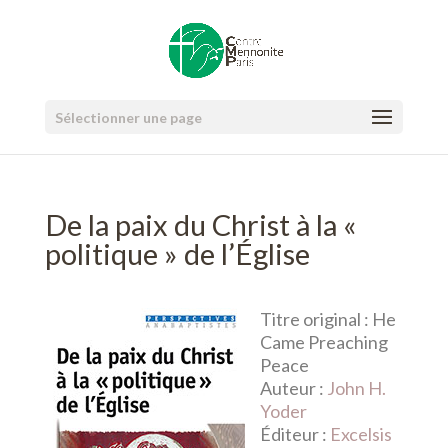
Sélectionner une page
De la paix du Christ à la «
politique » de l’Église
Titre original :
He
Came Preaching
Peace
Auteur :
John H.
Yoder
Éditeur :
Excelsis