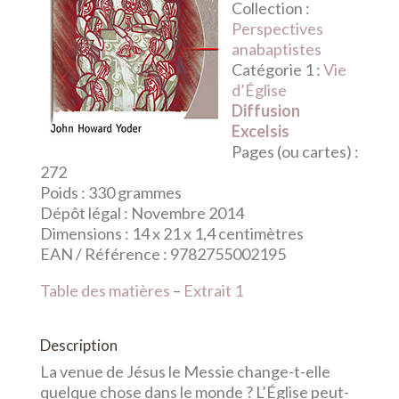
Collection :
Perspectives
anabaptistes
Catégorie 1 :
Vie
d’Église
Diffusion
Excelsis
Pages (ou cartes) :
272
Poids :
330 grammes
Dépôt légal :
Novembre 2014
Dimensions :
14 x 21 x 1,4 centimètres
EAN / Référence :
9782755002195
Table des matières
–
Extrait 1
Description
La venue de Jésus le Messie change-t-elle
quelque chose dans le monde ? L’Église peut-