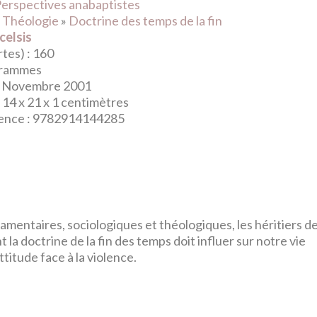
erspectives anabaptistes
:
Théologie
»
Doctrine des temps de la fin
celsis
tes) :
160
grammes
Novembre 2001
:
14 x 21 x 1 centimètres
ence :
9782914144285
mentaires, sociologiques et théologiques, les héritiers de
a doctrine de la fin des temps doit influer sur notre vie
ttitude face à la violence.