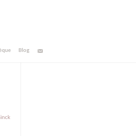
hèque
Blog
ninck