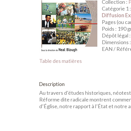
Collection :
P
Catégorie 1 
Diffusion Ex
Pages (ou car
Poids :
190 
Dépôt légal :
Dimensions 
EAN / Référ
Table des matières
Description
Au travers d’études historiques, néotesta
Réforme dite radicale montrent comment l
d’Église, notre rapport à l’État et notre a