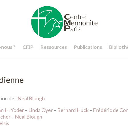
nous ?
CFJP
Ressources
Publications
Bibliot
idienne
tion de :
Neal Blough
hn H. Yoder
–
Linda Oyer
–
Bernard Huck
–
Frédéric de Co
echer
–
Neal Blough
elsis