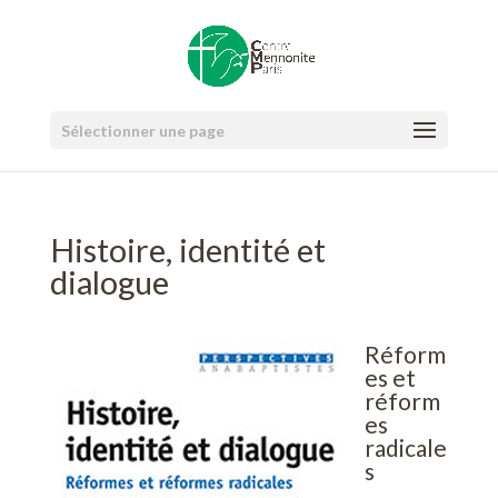
Sélectionner une page
Histoire, identité et
dialogue
Réform
es et
réform
es
radicale
s