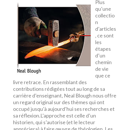
Plus
qu’une
collectio
n
d’articles
, ce sont
les
étapes
d’un
chemin
de vie
que ce
livre retrace. En rassemblant des
contributions rédigées tout au long de sa
carrière d’enseignant, Neal Blough nous offre
un regard original sur des thèmes qui ont
occupé jusqu’à aujourd’hui ses recherches et
sa réflexion.L’approche est celle d’un
historien, qui s’autorise (et le lecteur
appréciera) à faire œuvre de théologien. Les