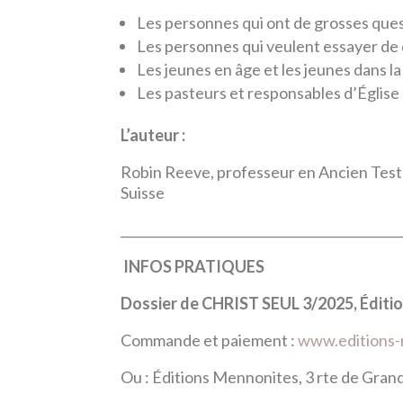
Les personnes qui ont de grosses ques
Les personnes qui veulent essayer de
Les jeunes en âge et les jeunes dans l
Les pasteurs et responsables d’Église
L’auteur :
Robin Reeve, professeur en Ancien Testa
Suisse
____________________________________________
INFOS
PRATIQUES
Dossier
de
CHRIST
SEUL
3/
2025,
É
diti
Commande et paiement :
www.editions-
Ou : Éditions Mennonites, 3 rte de Gran