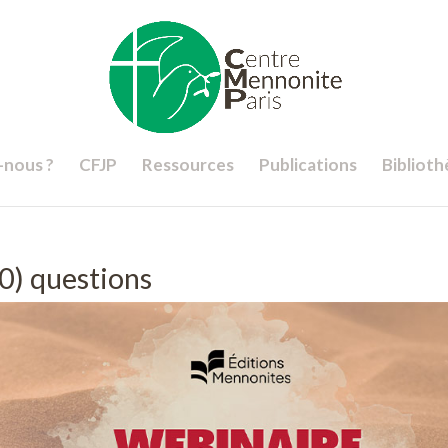
nous ?
CFJP
Ressources
Publications
Bibliot
0) questions