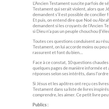
L’Ancien Testament suscite parfois de sé
Testament qui serait violent, alors que J
demandent s’il est possible de concilier 
Et puis, on entend dire que Noé ou Abrah
demandent si les croyants de l’Ancien Tes
si Dieu n’a pas un peuple chouchou (l’éle
Toutes ces questions conduisent au résult
Testament, on lui accorde moins ou peu de
rassurent et font du bien…
Face à ce constat, 10 questions chaudes
quelques pages de manière informée et ab
réponses selon ses intérêts, dans l’ordre 
Si Jésus et les apôtres ont reçu ces livre
Testament dans sa liste de livres inspirés
comprendre, les aimer. Ce petit livre peut
Publics :