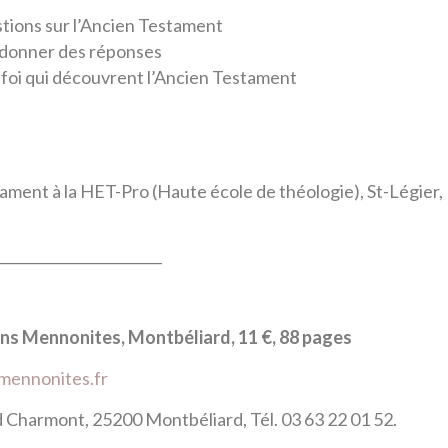
tions sur l’Ancien Testament
 donner des réponses
a foi qui découvrent l’Ancien Testament
ment à la HET-Pro (Haute école de théologie), St-Légier,
________________________
ons
Mennonites,
Montbéliard, 11
€, 88 pages
mennonites.fr
d Charmont, 25200 Montbéliard, Tél. 03 63 22 01 52.