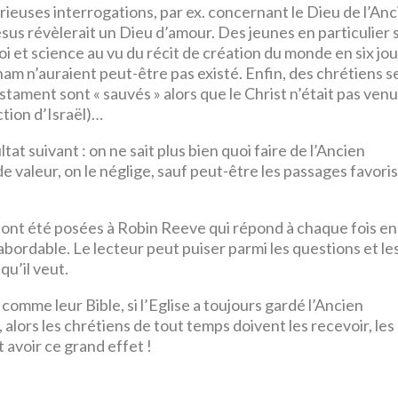
rieuses interrogations, par ex. concernant le Dieu de l’An
ésus révèlerait un Dieu d’amour. Des jeunes en particulier 
foi et science au vu du récit de création du monde en six jo
am n’auraient peut-être pas existé. Enfin, des chrétiens s
tament sont « sauvés » alors que le Christ n’était pas venu
ction d’Israël)…
at suivant : on ne sait plus bien quoi faire de l’Ancien
 valeur, on le néglige, sauf peut-être les passages favoris
 ont été posées à Robin Reeve qui répond à chaque fois en
ordable. Le lecteur peut puiser parmi les questions et le
qu’il veut.
s comme leur Bible, si l’Eglise a toujours gardé l’Ancien
, alors les chrétiens de tout temps doivent les recevoir, les
 avoir ce grand effet !