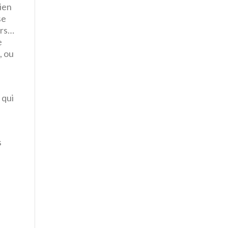
cien
se
urs…
e
, ou
 qui
s