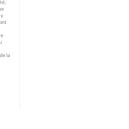
té,
ne
 y
ont
r
re
u
e
de la
e