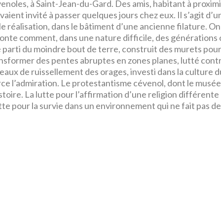
enoles, à Saint-Jean-du-Gard. Des amis, habitant à proximi
vaient invité à passer quelques jours chez eux. Il s’agit d’u
le réalisation, dans le bâtiment d’une ancienne filature. On
onte comment, dans une nature difficile, des générations 
é parti du moindre bout de terre, construit des murets pou
nsformer des pentes abruptes en zones planes, lutté cont
 eaux de ruissellement des orages, investi dans la culture d
force l’admiration. Le protestantisme cévenol, dont le musé
toire. La lutte pour l’affirmation d’une religion différente 
utte pour la survie dans un environnement qui ne fait pas d