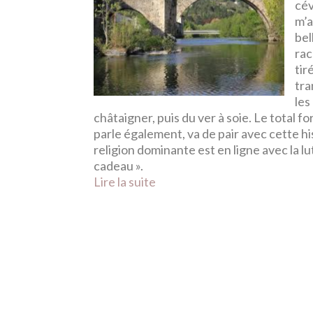
cév
m’a
bel
rac
tir
tra
les
châtaigner, puis du ver à soie. Le total 
parle également, va de pair avec cette his
religion dominante est en ligne avec la l
cadeau ».
Lire la suite