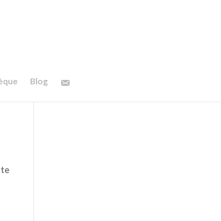
hèque
Blog
ste