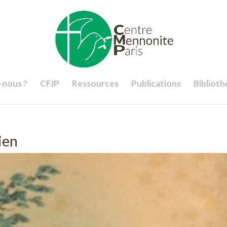
nous ?
CFJP
Ressources
Publications
Bibliot
ien