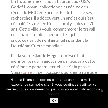
Un historien néerlandais habitant aux USA,
Gerlof Homan, collectionne et rédige des
récits du MCC en Europe. Par le biais de ses
recherches, il a découvert un projet qui s’est
déroulé à Canet en Roussillon il y a plus de 70
ans. Cette ville a voulu commémorer le travail
des quakers et des mennonites qui
protégeaient des enfants juifs pendant la
Deuxième Guerre mondiale.
Par la suite, Claude Hege, représentant les
mennonites de France, a pu participer à cette
cérémonie pendant lequel il a pris la parole.
Voici
son récit
de l’occasion, qui démontre que
nos gestes et nos engagements ne sont pas
Nous utilisons des cookies pour vous garantir la meilleure
anodins.
expérience sur notre site. Si vous continuez à utiliser ce
dernier, nous considérerons que vous acceptez l'utilisation des
cookies.
Ok