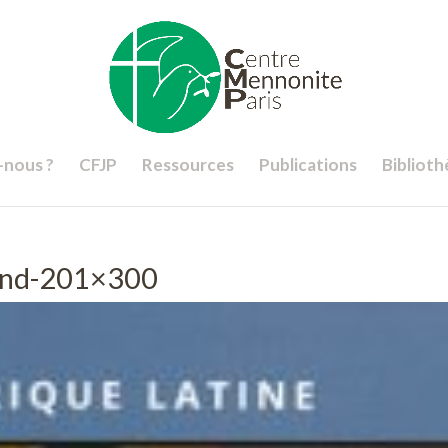
nous ?
CFJP
Ressources
Publications
Bibliot
rand-201×300