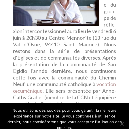
e du
grou
pe de
réfle
xion interconfessionnel aura lieu le vendredi 6
juin à 20h30 au Centre Mennonite (13 rue du
Val d’Osne, 94410 Saint Maurice). Nous
restons dans la série de présentations
d’Eglises et de communautés diverses. Après
la présentation de la communauté de San
Egidio l’année dernière, nous continuons
cette fois avec la communauté du Chemin
Neuf, une communauté catholique à
vocation
œcuménique
. Elle sera présentée par Anne-
Cathy Graber (membre de la CCN et équipière
associée du Centre Mennonite).
Nous utilisons des cookies pour vous garantir la meilleure
expérience sur notre site. Si vous continuez à utiliser ce
dernier, nous considérerons que vous acceptez l'utilisation des
cookies.