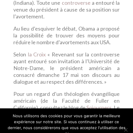
(Indiana). Toute une
controverse
a entouré la
venue du président à cause de sa position sur
l’avortement.
Au lieu d’esquiver le débat, Obama a proposé
la possibilité de trouver des moyens pour
réduire le nombre d’avortements aux USA.
Selon
la Croix
« Revenant sur la controverse
ayant entouré son invitation à l’Université de
Notre-Dame, le président américain a
consacré dimanche 17 mai son discours au
dialogue et au respect des différences. »
Pour un regard d’un théologien évangélique
américain (de la Faculté de Fuller en
Californie), consultez le blog de
Sojourners
. Le
discours lui-même est aussi
disponible
en
Nous utilisons des cookies pour vous garantir la meilleure
ligne.
expérience sur notre site. Si vous continuez à utiliser ce
dernier, nous considérerons que vous acceptez l'utilisation des