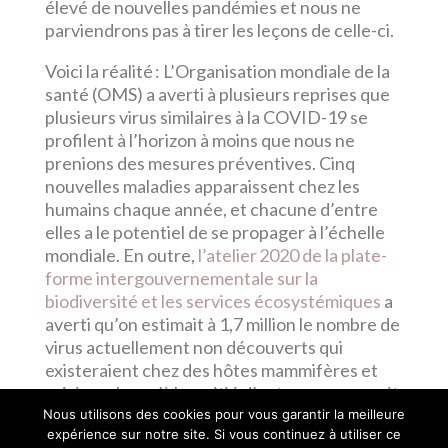
élevé de nouvelles pandémies et nous ne
parviendrons pas à tirer les leçons de celle-ci.
Voici la réalité : L’Organisation mondiale de la
santé (OMS) a averti à plusieurs reprises que
plusieurs virus similaires à la COVID-19 se
profilent à l’horizon à moins que nous ne
prenions des mesures préventives. Cinq
nouvelles maladies apparaissent chez les
humains chaque année, et chacune d’entre
elles a le potentiel de se propager à l’échelle
mondiale. En outre,
l’atelier 2020 de la plate-
forme intergouvernementale sur la
biodiversité et les services écosystémiques
a
averti qu’on estimait à 1,7 million le nombre de
virus actuellement non découverts qui
existeraient chez des hôtes mammifères et
aviaires. Jusqu’à la moitié d’entre eux pourrait
avoir la capacité d’infecter les humains.
Nous utilisons des cookies pour vous garantir la meilleure
expérience sur notre site. Si vous continuez à utiliser ce