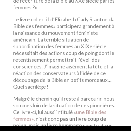
de réécriture de la Bible au XXe siècle par les
femmes ?»
Le livre collectif d’Elizabeth Cady Stanton «la
Bible des femmes» participera grandement à
la naissance du mouvement féministe
américain. La terrible situation de
subordination des femmes au XIXe siècle
nécessitait des actions coup de poing dont le
retentissement permettrait l’éveil des
consciences. J’imagine aisément la tête et la
réaction des conservateurs à l’idée de ce
découpage de la Bible en petits morceaux…
Quel sacrilège !
Malgré le chemin qu’il reste à parcourir, nous
sommes loin de la situation de ces pionnières.
Ce livre-ci, lui aussi intitulé «
une Bible des
femmes»
, n’est donc
pas un livre coup de
poing, mais un livre hommage
construit sur