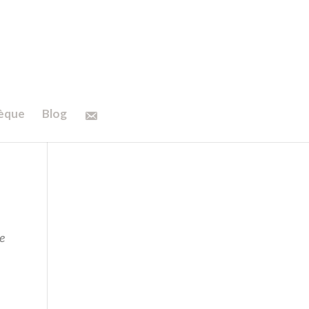
hèque
Blog
le