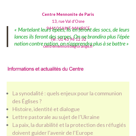
Centre Mennonite de Paris
13, rue Val d'Osne
94410 SAINT-MAURICE
« Martelant leurs épées, ils en feront des socs, de leurs
lances ils feront des serpes. On ne brandira plus l’épée
Tel : 01 43 96 12 32
nation contre nation, on n’apprendra plus à se battre »
centremennonite@orange.fr
La synodalité : quels enjeux pour la communion
des Églises ?
Histoire, identité et dialogue
Lettre pastorale au sujet de l’Ukraine
La paix, la durabilité et la protection des réfugiés
doivent guider l’avenir de l’Europe