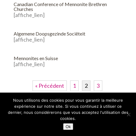
Canadian Conference of Mennonite Brethren
Churches
[affiche_lien]
Algemene Doopsgezinde Sociëteit
[affiche_lien]
Mennonites en Suisse
[affiche_lien]
« Précédent
1
2
3
Suivant »
Nous utilisons des cookies pour vous garantir la meilleure
expérience sur notre site. Si vous continuez à utiliser ce
dernier, nous considérerons que vous acceptez l'utilisation des
cookies.
Ok